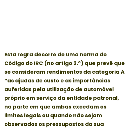
na fatia que exceder “os limites legais
ou quando não se observem os
pressupostos da sua atribuição aos
servidores do Estado”.
Esta regra decorre de uma norma do
Código do IRC (no artigo 2.º) que prevê que
se consideram rendimentos da categoria A
“as ajudas de custo e as importâncias
auferidas pela utilização de automóvel
próprio em serviço da entidade patronal,
na parte em que ambas excedam os
limites legais ou quando não sejam
observados os pressupostos da sua