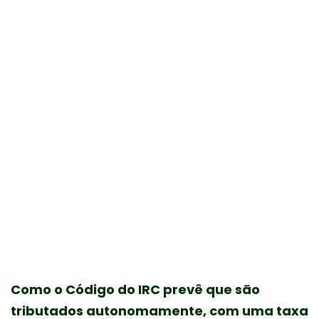
Numa informação vinculativa
publicada no Portal das Finanças em
resposta a uma dúvida colocada por
uma empresa, a Autoridade Tributária
e Aduaneira (AT) esclarece como é
que as sociedades comerciais devem
enquadrar as ajudas de custo pagas
aos sócios gerentes ou aos sócios não
gerentes quando estes se deslocam
num automóvel próprio ao serviço da
sociedade.
Como o Código do IRC prevê que são
tributados autonomamente, com uma taxa