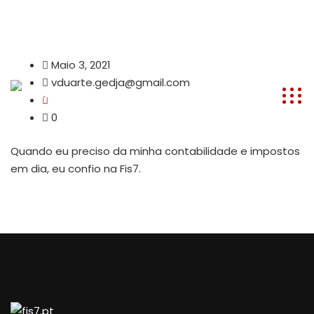
info@fis7.pt
265 535 660
Setúbal | Seixal | Pinhal Novo
Maio 3, 2021
vduarte.gedja@gmail.com
0
Quando eu preciso da minha contabilidade e impostos
em dia, eu confio na Fis7.