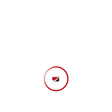
Temos como
objetivos
contribuir para o sucesso dos
nossos clientes, colaborar para a maximização dos
seus resultados e a criação de valor nos seus negócios,
praticando preços ajustados às reais necessidades de
cada cliente, pois a nossa
missão
consiste em
apresentar as melhores soluções de parceria
profissional, que atendam às especificidades e
dimensões de cada negócio, seguindo a
visão
de
prestar um serviço que contribua efetivamente para o
desenvolvimento sustentável das PME´s a quem
prestamos serviços.
SERVIÇOS
Apoio Administrativo