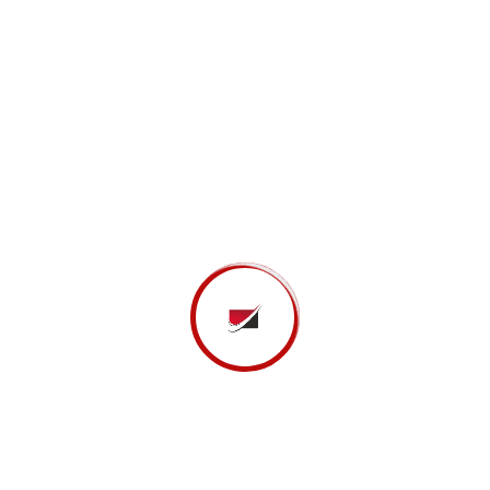
Temos como
objetivos
contribuir para o sucesso dos
nossos clientes, colaborar para a maximização dos
seus resultados e a criação de valor nos seus negócios,
praticando preços ajustados às reais necessidades de
cada cliente, pois a nossa
missão
consiste em
apresentar as melhores soluções de parceria
profissional, que atendam às especificidades e
dimensões de cada negócio, seguindo a
visão
de
prestar um serviço que contribua efetivamente para o
desenvolvimento sustentável das PME´s a quem
prestamos serviços.
SERVIÇOS
Apoio Administrativo